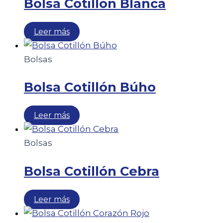
Bolsa Cotillón Blanca
Leer más
Bolsas
Bolsa Cotillón Búho
Leer más
Bolsas
Bolsa Cotillón Cebra
Leer más