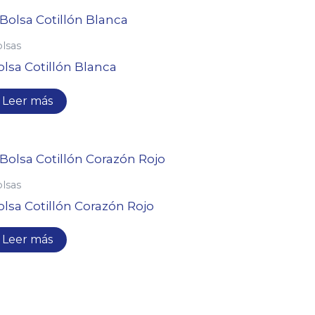
lsas
olsa Cotillón Blanca
Leer más
lsas
olsa Cotillón Corazón Rojo
Leer más