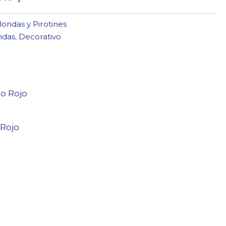
londas y Pirotines
ndas
,
Decorativo
 Rojo