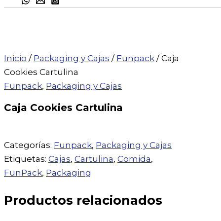
Inicio
/
Packaging y Cajas
/
Funpack
/ Caja
Cookies Cartulina
Funpack
,
Packaging y Cajas
Caja Cookies Cartulina
Categorías:
Funpack
,
Packaging y Cajas
Etiquetas:
Cajas
,
Cartulina
,
Comida
,
FunPack
,
Packaging
Productos relacionados