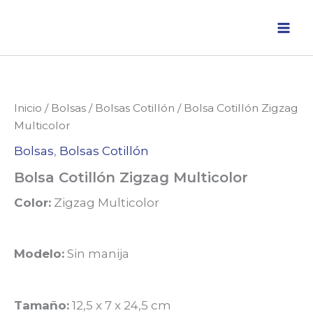
Ir
al
contenido
Inicio
/
Bolsas
/
Bolsas Cotillón
/ Bolsa Cotillón Zigzag
Multicolor
Bolsas
,
Bolsas Cotillón
Bolsa Cotillón Zigzag Multicolor
Color:
Zigzag Multicolor
Modelo:
Sin manija
Tamaño:
12,5 x 7 x 24,5 cm