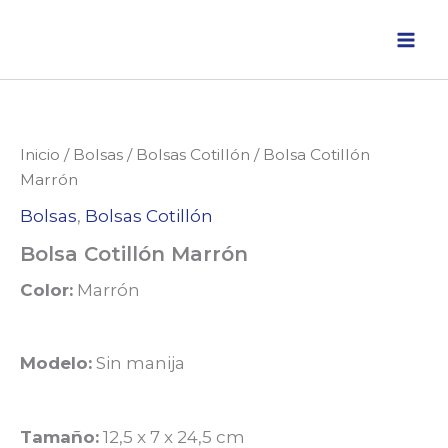
Ir
al
contenido
Inicio
/
Bolsas
/
Bolsas Cotillón
/ Bolsa Cotillón
Marrón
Bolsas
,
Bolsas Cotillón
Bolsa Cotillón Marrón
Color:
Marrón
Modelo:
Sin manija
Tamaño:
12,5 x 7 x 24,5 cm