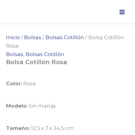
Ir
al
contenido
Inicio
/
Bolsas
/
Bolsas Cotillón
/ Bolsa Cotillón
Rosa
Bolsas
,
Bolsas Cotillón
Bolsa Cotillón Rosa
Color:
Rosa
Modelo:
Sin manija
Tamaño:
12,5 x 7 x 24,5 cm